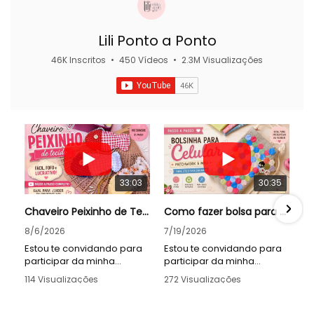
Lili Ponto a Ponto
46K Inscritos
•
450 Vídeos
•
2.3M Visualizações
33:03
30:35
Chaveiro Peixinho de Tecido\Patchwork à Mão Fácil e Lucrativo
Como fazer bolsa para celular com mini hexágonos à mão.
8/6/2026
7/19/2026
Estou te convidando para
Estou te convidando para
participar da minha
participar da minha
comunidade Tira dúvidas e
comunidade Tira dúvidas e
114 Visualizações
272 Visualizações
conversarmos sobre
conversarmos sobre
•
28 Gostos
•
20 Gostos
assuntos relacionados as
assuntos relacionados as
•
7 Comentários
•
0 Comentários
aulas do canal. Lá você vai
aulas do canal. Lá você vai