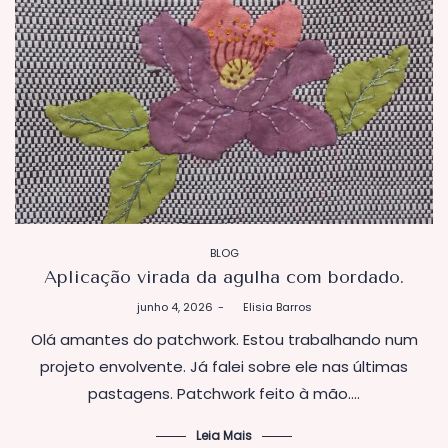
POSTADO
BLOG
EM
Aplicação virada da agulha com bordado.
Postado
junho 4, 2026
by
Elisia Barros
em
Olá amantes do patchwork. Estou trabalhando num
projeto envolvente. Já falei sobre ele nas últimas
pastagens. Patchwork feito à mão.…
Leia Mais