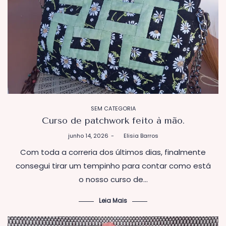
m/lilipontoaponto/
https://www.facebook.co
m/Lilipontoapontopatchwo
rk
POSTADO
SEM CATEGORIA
EM
Curso de patchwork feito à mão.
Postado
junho 14, 2026
by
Elisia Barros
em
Com toda a correria dos últimos dias, finalmente
consegui tirar um tempinho para contar como está
o nosso curso de…
Leia Mais