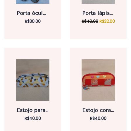
Porta óculos azul e rosa
Porta lápis preto floral
O
O
R$
30.00
R$
40.00
R$
32.00
preço
preço
original
atual
era:
é:
R$40.00.
R$32.00.
Estojo para lápis e canetas Abacaxi
Estojo coral com vermelho
R$
40.00
R$
40.00