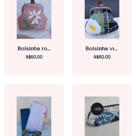
Bolsinha rosa víntage com fecho da vovó
Bolsinha víntage com fecho da vovó
R$
60.00
R$
60.00
20%