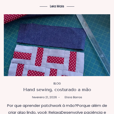
Leia Mais
POSTADO
BLOG
EM
Hand sewing, costurado a mão
Postado
fevereiro 21, 2026
by
Elisia Barros
em
Por que aprender patchwork à mão?Porque além de
criar algo lindo, você: RelaxaDesenvolve paciência e