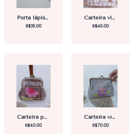
Porta lápis com aplicação paisagem.
Carteira vintage listrada com paisagem.
R$
35.00
R$
45.00
Carteira porta carregador víntage
Carteira víntage com aplicação à mão
R$
40.00
R$
70.00