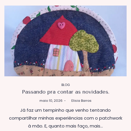
POSTADO
BLOG
EM
Passando pra contar as novidades.
Postado
maio 10, 2026
by
Elisia Barros
em
Já faz um tempinho que venho tentando
compartilhar minhas experiências com o patchwork
à mão. E, quanto mais faço, mais…