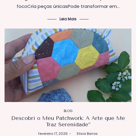
focoCria peças únicasPode transformar em…
Leia Mais
POSTADO
BLOG
EM
Descobri o Meu Patchwork: A Arte que Me
Traz Serenidade”
Postado
fevereiro 17, 2026
by
Elisia Barros