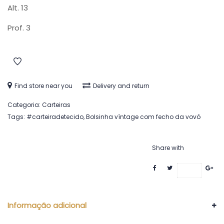
Alt. 13
Prof. 3
Find store near you
Delivery and return
Categoria:
Carteiras
Tags:
#carteiradetecido
,
Bolsinha víntage com fecho da vovó
Share with
Save
Informação adicional