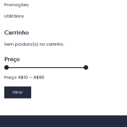
Promoções
Utilitários
Carrinho
Sem produto(s) no carrinho.
Preço
Preço:
R$10
—
R$80
Preço
Preço
Filtrar
mínimo
máximo