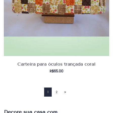
Carteira para óculos trançada coral
R$
65.00
1
2
Decore sua casa com