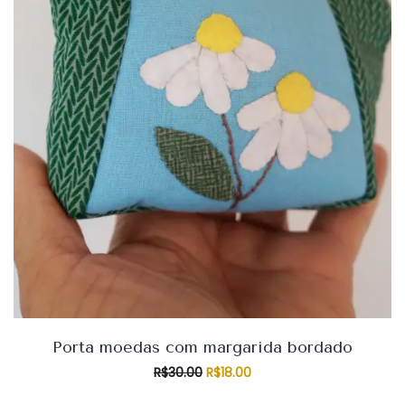
Porta moedas com margarida bordado
O
O
R$
30.00
R$
18.00
preço
preço