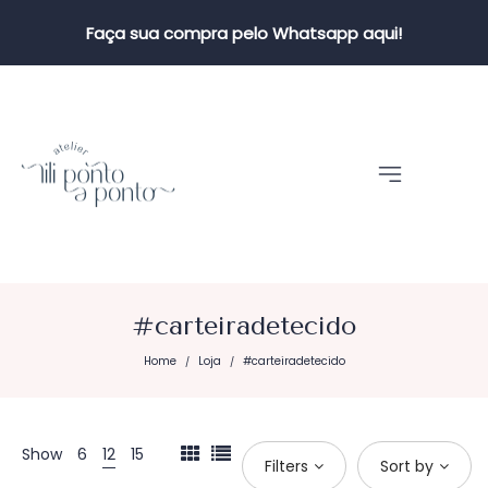
Faça sua compra pelo Whatsapp aqui!
#carteiradetecido
Home
Loja
#carteiradetecido
/
/
Show
6
12
15
Filters
Sort by