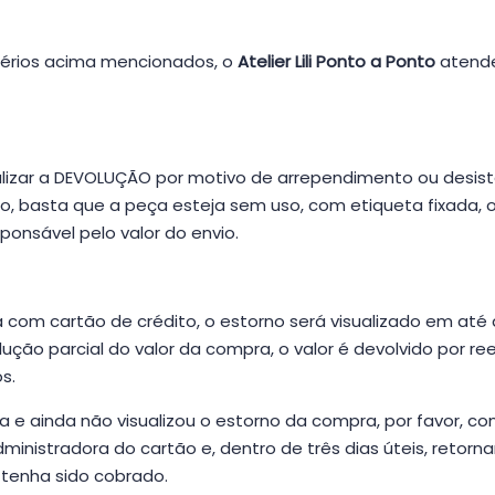
itérios acima mencionados, o
Atelier Lili Ponto a Ponto
atende
zar a DEVOLUÇÃO por motivo de arrependimento ou desistên
o, basta que a peça esteja sem uso, com etiqueta fixada, o
sponsável pelo valor do envio.
om cartão de crédito, o estorno será visualizado em até 
ão parcial do valor da compra, o valor é devolvido por re
s.
a e ainda não visualizou o estorno da compra, por favor, 
inistradora do cartão e, dentro de três dias úteis, retorna
e tenha sido cobrado.