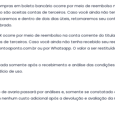
ompras em boleto bancário ocorre por meio de reembolso n
ão são aceitas contas de terceiros. Caso você ainda não te
ficaremos e dentro de dois dias úteis, retornaremos seu conta
obrado.
 ocorre por meio de reembolso na conta corrente do titula
s de terceiros. Caso você ainda não tenha recebido seu re
pontoaponto.com.br
ou por
Whatsapp
. O valor a ser restitu
sada somente após o recebimento e análise das condições d
ício de uso.
de avaria passará por análises e, somente se constatado d
m nenhum custo adicional após a devolução e avaliação d