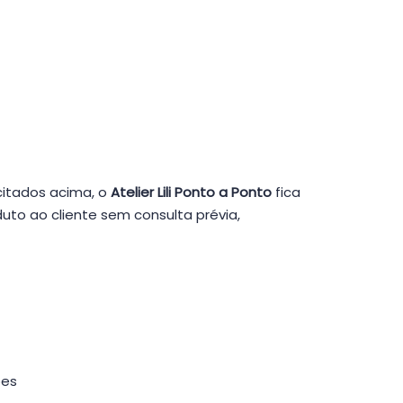
citados acima, o
Atelier Lili Ponto a Ponto
fica
uto ao cliente sem consulta prévia,
ões