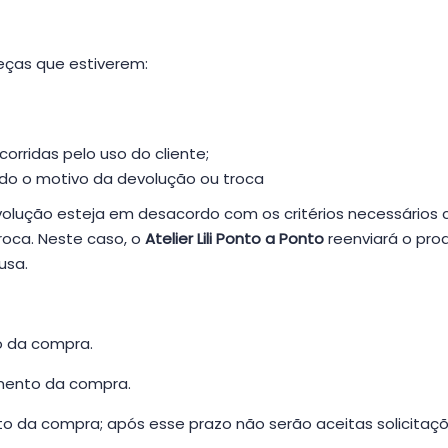
eças que estiverem:
rridas pelo uso do cliente;
o o motivo da devolução ou troca
volução esteja em desacordo com os critérios necessários 
roca. Neste caso, o
Atelier Lili Ponto a Ponto
reenviará o prod
usa.
o da compra.
imento da compra.
o da compra; após esse prazo não serão aceitas solicitaç