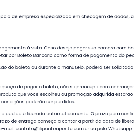
apoio de empresa especializada em checagem de dados, an
agamento à vista. Caso deseje pagar sua compra com bolet
ptar por Boleto Bancário como forma de pagamento do pedid
ão do boleto ou durante o manuseio, poderá ser solicitado
ueça de pagar o boleto, não se preocupe com cobranças, p
 produto que você escolheu ou promoção adquirida estarã
 condições poderão ser perdidas.
, o pedido é liberado automaticamente. O prazo para con
razo de entrega começa a contar a partir da data de libera
e-mail:
contato@lilipontoaponto.com.br
ou pelo
Whatsapp