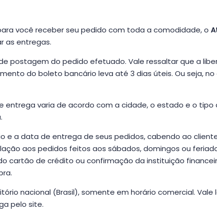
o para você receber seu pedido com toda a comodidade, o
A
r as entregas.
 de postagem do pedido efetuado. Vale ressaltar que a lib
nto do boleto bancário leva até 3 dias úteis. Ou seja, no
entrega varia de acordo com a cidade, o estado e o tipo 
.
o e a data de entrega de seus pedidos, cabendo ao client
elação aos pedidos feitos aos sábados, domingos ou feriado
 cartão de crédito ou confirmação da instituição financei
pra.
tório nacional (Brasil), somente em horário comercial. Va
a pelo site.