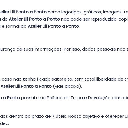
elier Lili Ponto a Ponto
como logotipos, gráficos, imagens, tex
va do
Atelier Lili Ponto a Ponto
não pode ser reproduzido, copia
a e formal do
Atelier Lili Ponto a Ponto
.
gurança de suas informações. Por isso, dados pessoais não s
, caso não tenha ficado satisfeito, tem total liberdade de t
o
Atelier Lili Ponto a Ponto
(vide abaixo).
nto a Ponto
possui uma Política de Troca e Devolução alinha
ados dentro do prazo de 7 úteis. Nosso objetivo é oferece
idez.