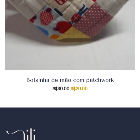
Bolsinha de mão com patchwork
O
O
R$
30.00
R$
20.00
preço
preço
original
atual
era:
é:
R$30.00.
R$20.00.