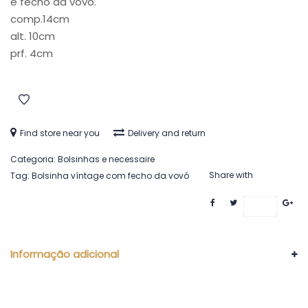
e fecho da vovó.
comp.14cm
alt. 10cm
prf. 4cm
Find store near you
Delivery and return
Categoria:
Bolsinhas e necessaire
Share with
Tag:
Bolsinha víntage com fecho da vovó
Save
Informação adicional