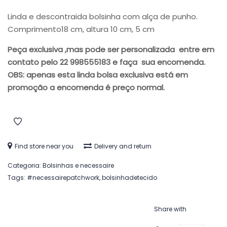
preço
preço
original
atual
Linda e descontraida bolsinha com alça de punho.
era:
é:
Comprimento18 cm, altura 10 cm, 5 cm
R$45.00.
R$36.00.
Peça exclusiva ,mas pode ser personalizada entre em
contato pelo 22 998555183 e faça sua encomenda.
OBS: apenas esta linda bolsa exclusiva está em
promoção a encomenda é preço normal.
Find store near you
Delivery and return
Categoria:
Bolsinhas e necessaire
Tags:
#necessairepatchwork
,
bolsinhadetecido
Share with