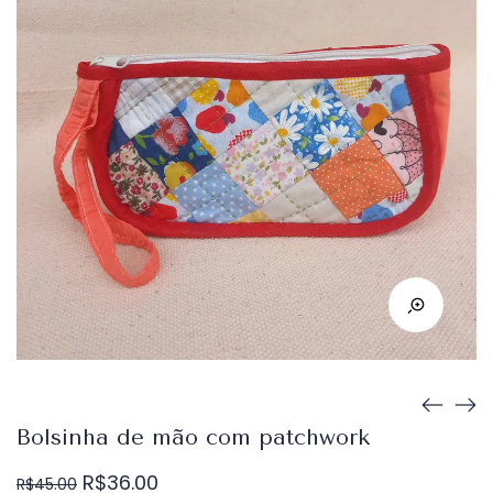
Bolsinha de mão com patchwork
O
O
R$
36.00
R$
45.00