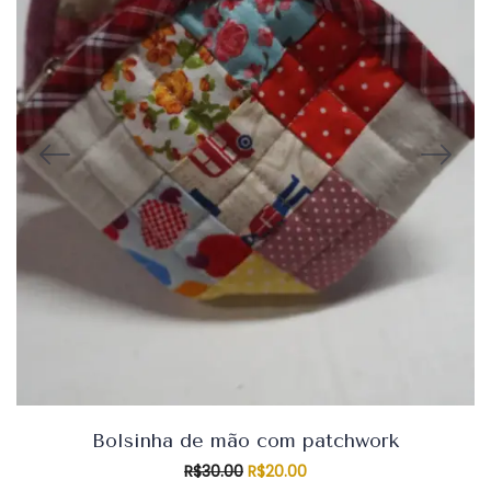
Bolsinha de mão com patchwork
O
O
R$
30.00
R$
20.00