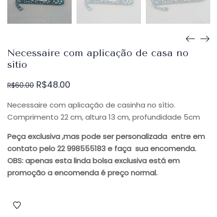
Necessaire com aplicação de casa no
sítio
O
O
R$
48.00
R$
60.00
preço
preço
original
atual
Necessaire com aplicação de casinha no sítio.
era:
é:
Comprimento 22 cm, altura 13 cm, profundidade 5cm
R$60.00.
R$48.00.
Peça exclusiva ,mas pode ser personalizada entre em
contato pelo 22 998555183 e faça sua encomenda.
OBS: apenas esta linda bolsa exclusiva está em
promoção a encomenda é preço normal.