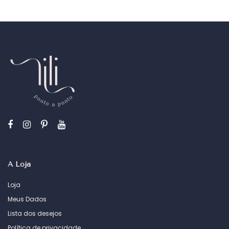
preço
preço
original
atual
era:
é:
R$30.00.
R$20.00.
A Loja
Loja
Meus Dados
Lista dos desejos
Política de privacidade