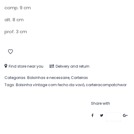
comp. 9 cm
alt. 8 cm
prof. 3 cm
Find store near you
Delivery and return
Categorias:
Bolsinhas e necessaire
,
Carteiras
Tags:
Bolsinha víntage com fecho da vovó
,
carteiracompatchwor
Share with
Save