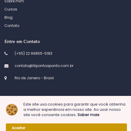
Sobre mim
Cursos
Blog
Contato
Entre em Contato
(+55) 22 99855-5183
contato@lilipontoaponto.com.br
Rio de Janeiro - Brasil
Este site usa cookies para garantir que você obtenha
a melhor experiência em nosso site. Ao usar nosso
© 2023 Atelier Lili ponto a ponto. Desenvolvido por
Kel Designs
site você consente cookies.
Saber mais
Aceitar