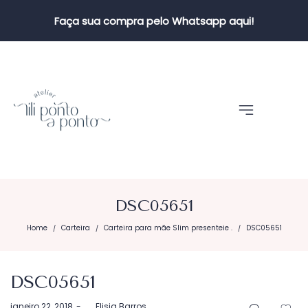
Faça sua compra pelo Whatsapp aqui!
DSC05651
Home
Carteira
Carteira para mãe Slim presenteie .
DSC05651
/
/
/
DSC05651
Postado
janeiro 22, 2018
by
Elisia Barros