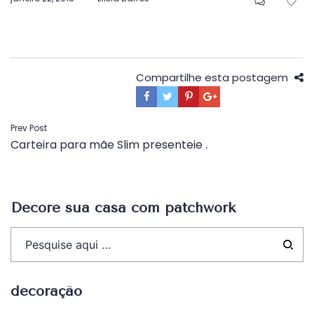
em
Compartilhe esta postagem
Navegação
Prev Post
Carteira para mãe Slim presenteie .
de
Post
Decore sua casa com patchwork
decoração