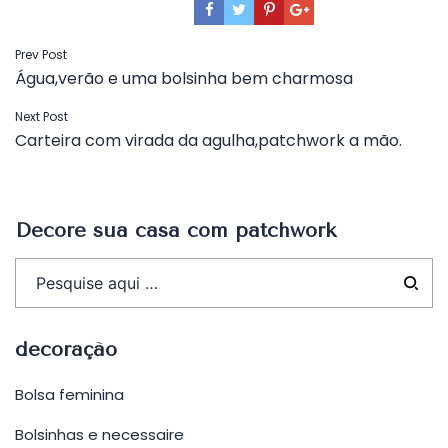
Navegação
Prev Post
Água,verão e uma bolsinha bem charmosa
de
Post
Next Post
Carteira com virada da agulha,patchwork a mão.
Decore sua casa com patchwork
decoração
Bolsa feminina
Bolsinhas e necessaire