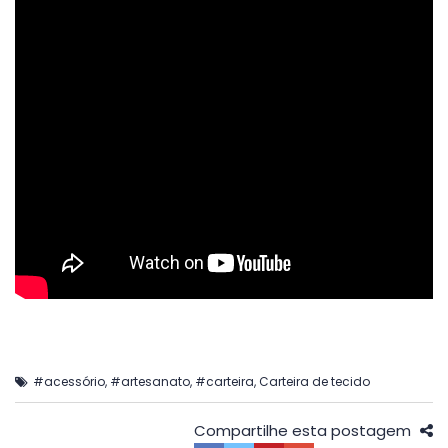
#acessório
,
#artesanato
,
#carteira
,
Carteira de tecido
Compartilhe esta postagem