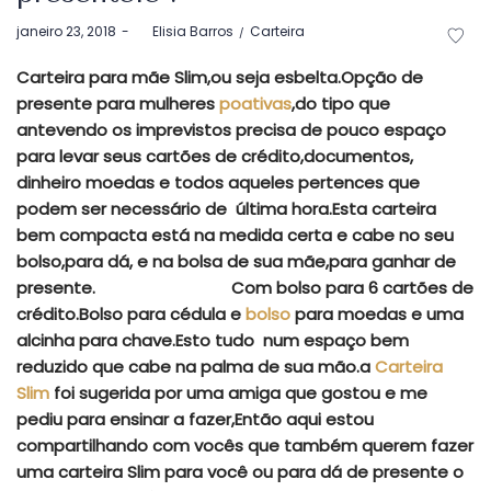
Postado
Postado
janeiro 23, 2018
by
Elisia Barros
Carteira
em
em
Carteira para mãe Slim,ou seja esbelta.Opção de
presente para mulheres
poativas
,do tipo que
antevendo os imprevistos precisa de pouco espaço
para levar seus cartões de crédito,documentos,
dinheiro moedas e todos aqueles pertences que
podem ser necessário de última hora.Esta carteira
bem compacta está na medida certa e cabe no seu
bolso,para dá, e na
bolsa de sua mãe,para ganhar de
presente.
Com bolso para 6 cartões de
crédito.Bolso para cédula e
bolso
para moedas e uma
alcinha para chave.Esto tudo num espaço bem
reduzido que cabe na palma de sua mão.a
Carteira
Slim
foi sugerida por uma amiga que gostou e me
pediu para ensinar a fazer,Então aqui estou
compartilhando com vocês que também querem fazer
uma carteira Slim para você ou para dá de presente o