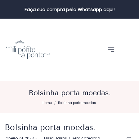
Faça sua compra pelo Whatsapp aqui!
Bolsinha porta moedas.
Home
Bolsinha porta moedas.
/
Bolsinha porta moedas.
Postado
Postado
janeiro 24, 2023
by
Elisia Barros
Sem categoria