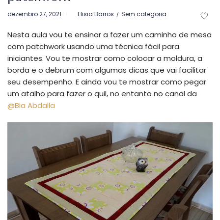
Postado
Postado
dezembro 27, 2021
by
Elisia Barros
Sem categoria
em
em
Nesta aula vou te ensinar a fazer um caminho de mesa
com patchwork usando uma técnica fácil para
iniciantes. Vou te mostrar como colocar a moldura, a
borda e o debrum com algumas dicas que vai facilitar
seu desempenho. E ainda vou te mostrar como pegar
um atalho para fazer o quil, no entanto no canal da
@Bia Abdalla