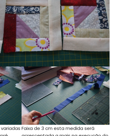
 variadas
Faixa de 3 cm esta medida será
 pré
acrescentada a mais na execução do