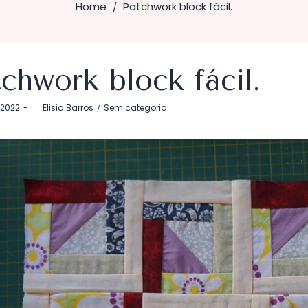
Home
Patchwork block fácil.
/
chwork block fácil.
Postado
, 2022
by
Elisia Barros
Sem categoria
em