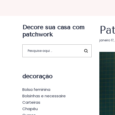
Decore sua casa com
Pat
patchwork
Postado
janeiro 17
em
decoração
Bolsa feminina
Bolsinhas e necessaire
Carteiras
Chapéu