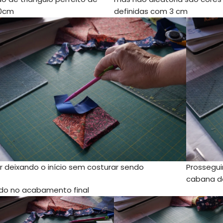
10cm
definidas com 3 cm
r deixando o início sem costurar sendo
Prossegui
cabana de
do no acabamento final