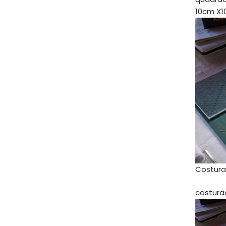
10cm X
Costura
costura