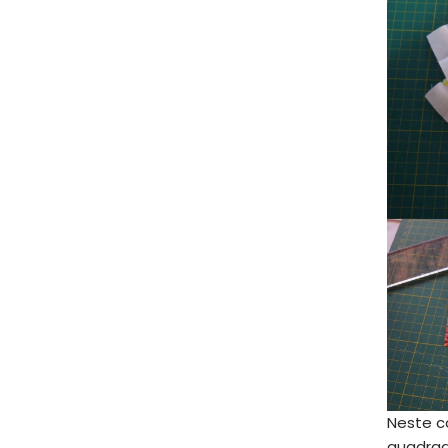
Neste c
quadrad