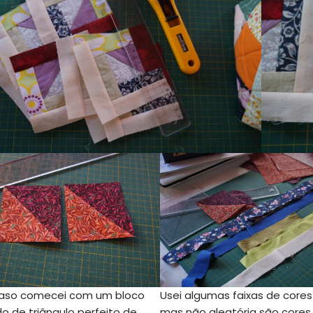
aso comecei com um bloco
Usei algumas faixas de cores
o de triângulo perfeito de
mas não aleatória são cores