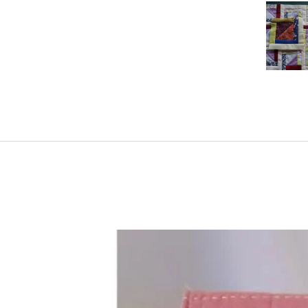
de
Po