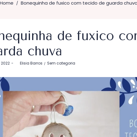
Home
Bonequinha de fuxico com tecido de guarda chuv
/
nequinha de fuxico co
arda chuva
Postado
, 2022
by
Elisia Barros
Sem categoria
em