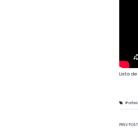
Lista de
#arte
Na
PREV POST