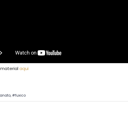
 material
aqui
sanato
,
#fuxico
vegação