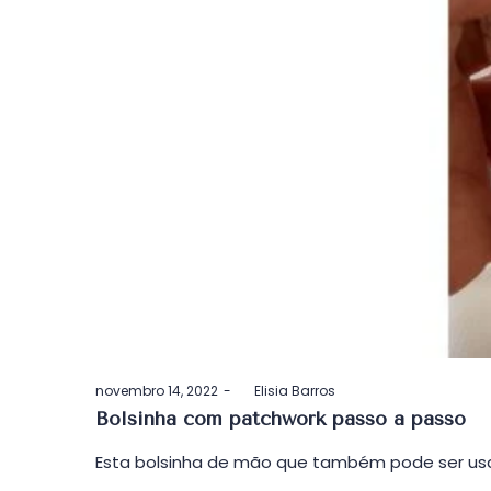
Postado
novembro 14, 2022
by
Elisia Barros
em
Bolsinha com patchwork passo a passo
Esta bolsinha de mão que também pode ser usa