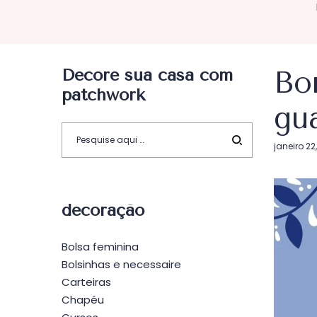
Decore sua casa com
Bo
patchwork
gu
Postado
janeiro 22
em
decoração
Bolsa feminina
Bolsinhas e necessaire
Carteiras
Chapéu