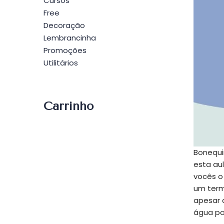
Cursos
Free
Decoração
Lembrancinha
Promoções
Utilitários
Carrinho
Bonequi
esta aul
vocês o 
um termo
apesar d
água por