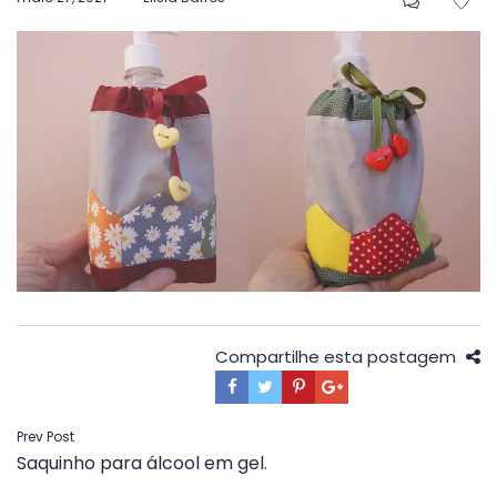
em
Compartilhe esta postagem
Navegação
Prev Post
Saquinho para álcool em gel.
de