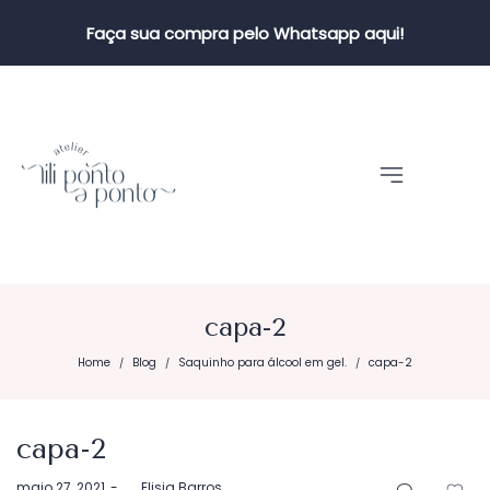
Faça sua compra pelo Whatsapp aqui!
capa-2
Home
Blog
Saquinho para álcool em gel.
capa-2
/
/
/
capa-2
Postado
maio 27, 2021
by
Elisia Barros