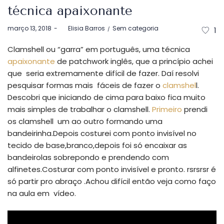
técnica apaixonante
Postado
Postado
março 13, 2018
by
Elisia Barros
Sem categoria
1
em
em
Clamshell ou “garra” em português, uma técnica
apaixonante
de patchwork inglês, que a princípio achei
que seria extremamente difícil de fazer. Daí resolvi
pesquisar formas mais fáceis de fazer o
clamshel
l.
Descobri que iniciando de cima para baixo fica muito
mais simples de trabalhar o clamshell.
Primeiro
prendi
os clamshell um ao outro formando uma
bandeirinha.Depois costurei com ponto invisível no
tecido de base,branco,depois foi só encaixar as
bandeirolas sobrepondo e prendendo com
alfinetes.Costurar com ponto invisível e pronto. rsrsrsr é
só partir pro abraço .Achou difícil então veja como faço
na aula em vídeo.