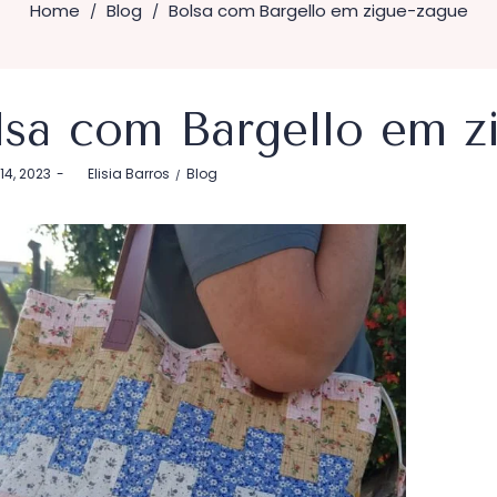
Home
Blog
Bolsa com Bargello em zigue-zague
/
/
lsa com Bargello em z
Postado
14, 2023
by
Elisia Barros
Blog
em