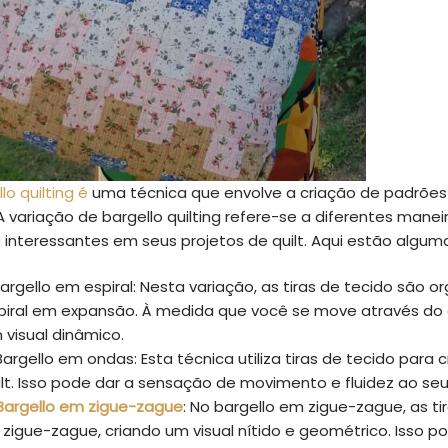
lo quilting é
uma técnica que envolve a criação de padrões 
A variação de bargello quilting refere-se a diferentes manei
 interessantes em seus projetos de quilt. Aqui estão alguma
argello em espiral: Nesta variação, as tiras de tecido são
piral em expansão. À medida que você se move através do qu
 visual dinâmico.
Bargello em ondas: Esta técnica utiliza tiras de tecido par
ilt. Isso pode dar a sensação de movimento e fluidez ao seu
Bargello em zigue-zague
: No bargello em zigue-zague, as 
 zigue-zague, criando um visual nítido e geométrico. Isso 