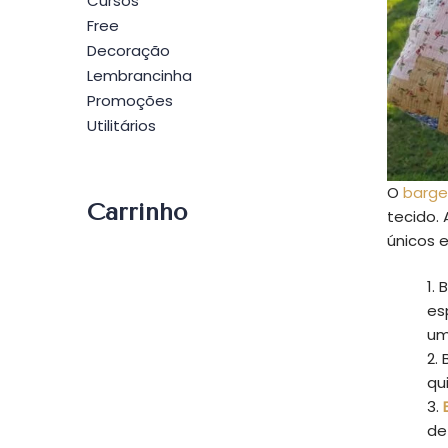
Cursos
Free
Decoração
Lembrancinha
Promoções
Utilitários
O
bargel
Carrinho
tecido. 
únicos e
B
es
um
qu
de