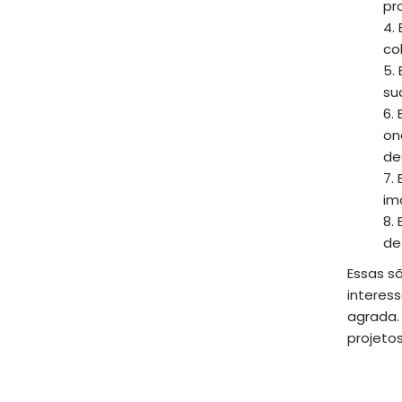
pr
co
su
on
de
im
de
Essas s
interes
agrada.
projetos