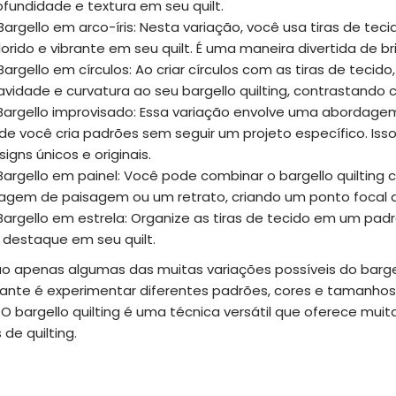
ofundidade e textura em seu quilt.
Bargello em arco-íris: Nesta variação, você usa tiras de teci
lorido e vibrante em seu quilt. É uma maneira divertida de b
Bargello em círculos: Ao criar círculos com as tiras de tec
avidade e curvatura ao seu bargello quilting, contrastando c
Bargello improvisado: Essa variação envolve uma abordagem m
de você cria padrões sem seguir um projeto específico. Isso
signs únicos e originais.
Bargello em painel: Você pode combinar o bargello quiltin
agem de paisagem ou um retrato, criando um ponto focal de
Bargello em estrela: Organize as tiras de tecido em um pad
 destaque em seu quilt.
ão apenas algumas das muitas variações possíveis do bargell
sante é experimentar diferentes padrões, cores e tamanhos 
 O bargello quilting é uma técnica versátil que oferece mui
 de quilting.