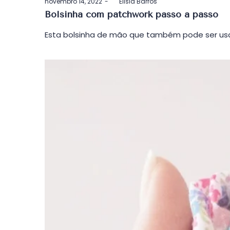
Postado
novembro 14, 2022
by
Elisia Barros
em
Bolsinha com patchwork passo a passo
Esta bolsinha de mão que também pode ser usa