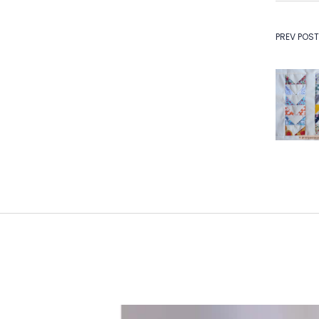
Na
PREV POST
de
Po