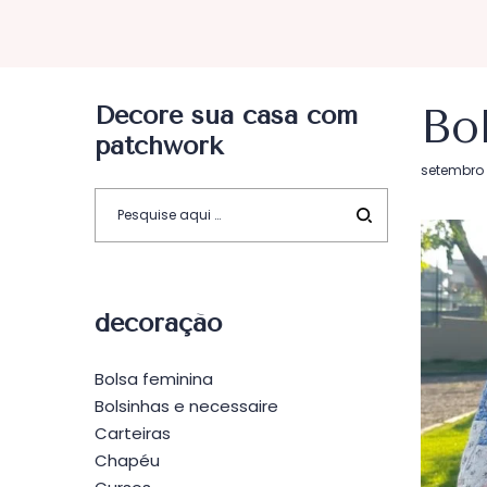
Decore sua casa com
Bo
patchwork
Postado
setembro 
em
decoração
Bolsa feminina
Bolsinhas e necessaire
Carteiras
Chapéu