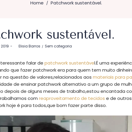
Home
Patchwork sustentável.
/
tchwork sustentável.
Postado
 2019
by
Elisia Barros
Sem categoria
em
nteressante falar de
patchwork sustentáve
l.É uma experiên
ando que fazer patchwork era para quem tem muito dinhei
r na questão de valores,relacionados aos
materiais para p
idade de ensinar patchwork alternativo a um grupo de mulh
do depois de alguns meses de trabalho,estou encantada com
.Trabalhamos com
reaproveitamento de tecidos
e de outros
rk hoje é para todos,que bom fazer parte disso.