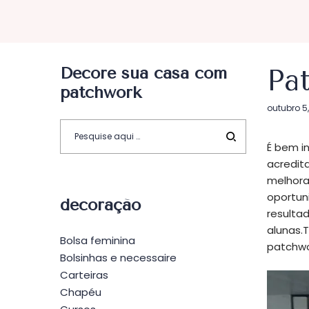
Decore sua casa com
Pa
patchwork
Postado
outubro 5,
em
É bem i
acredit
melhora
oportun
decoração
resulta
alunas
Bolsa feminina
patchwo
Bolsinhas e necessaire
Carteiras
Chapéu