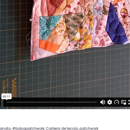
sanato
,
#bolsapatchwork
,
Carteira de tecido
,
patchwork