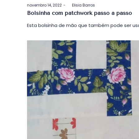
Postado
novembro 14, 2022
by
Elisia Barros
em
Bolsinha com patchwork passo a passo
Esta bolsinha de mão que também pode ser usa