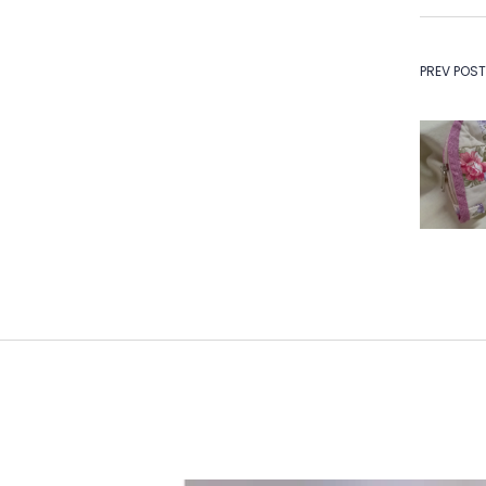
Na
PREV POST
de
Po