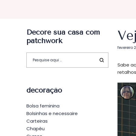
Decore sua casa com
Ve
patchwork
Postado
fevereiro 
em
Sabe aq
retalhos
decoração
Bolsa feminina
Bolsinhas e necessaire
Carteiras
Chapéu