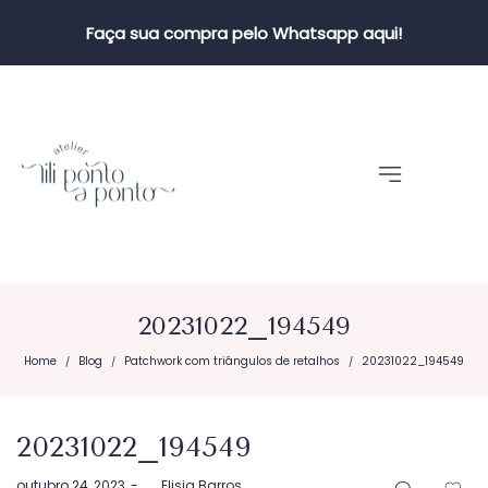
Faça sua compra pelo Whatsapp aqui!
20231022_194549
Home
Blog
Patchwork com triângulos de retalhos
20231022_194549
/
/
/
20231022_194549
Postado
outubro 24, 2023
by
Elisia Barros