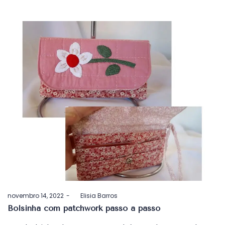
Postado
novembro 14, 2022
by
Elisia Barros
em
Bolsinha com patchwork passo a passo