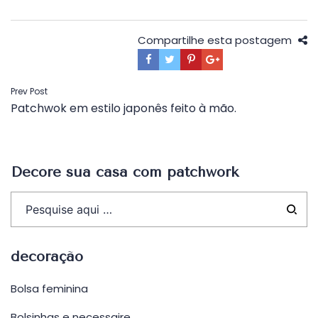
Compartilhe esta postagem
Navegação
Prev Post
Patchwok em estilo japonês feito à mão.
de
Post
Decore sua casa com patchwork
decoração
Bolsa feminina
Bolsinhas e necessaire