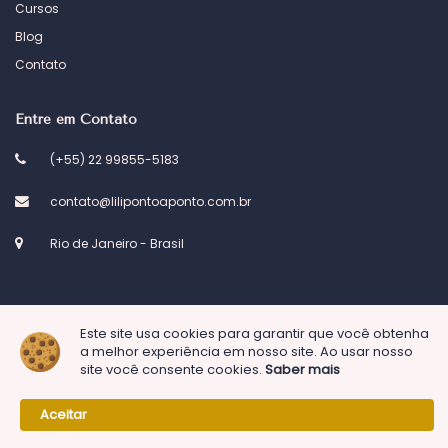
Cursos
Blog
Contato
Entre em Contato
(+55) 22 99855-5183
contato@lilipontoaponto.com.br
Rio de Janeiro - Brasil
Este site usa cookies para garantir que você obtenha
© 2023 Atelier Lili ponto a ponto. Desenvolvido por
Kel Designs
a melhor experiência em nosso site. Ao usar nosso
site você consente cookies.
Saber mais
Aceitar