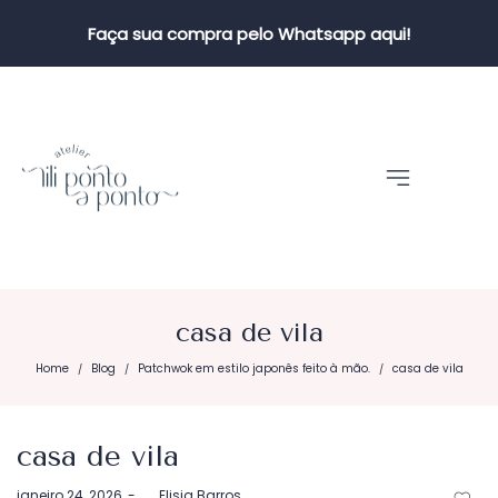
Faça sua compra pelo Whatsapp aqui!
casa de vila
Home
Blog
Patchwok em estilo japonês feito à mão.
casa de vila
/
/
/
casa de vila
Postado
janeiro 24, 2026
by
Elisia Barros