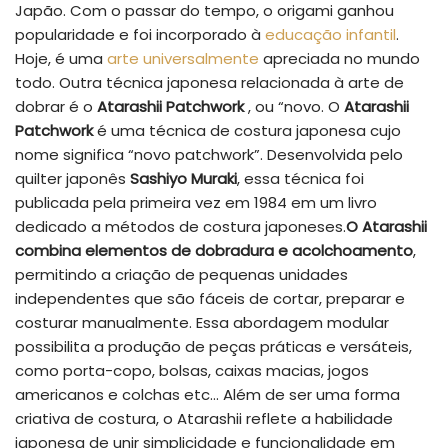
Japão. Com o passar do tempo, o origami ganhou
popularidade e foi incorporado à
educação infantil
.
Hoje, é uma
arte universalmente
apreciada no mundo
todo. Outra técnica japonesa relacionada à arte de
dobrar é o
Atarashii Patchwork
, ou “novo. O
Atarashii
Patchwork
é uma técnica de costura japonesa cujo
nome significa “novo patchwork”. Desenvolvida pelo
quilter japonês
Sashiyo Muraki
, essa técnica foi
publicada pela primeira vez em 1984 em um livro
dedicado a métodos de costura japoneses.
O Atarashii
combina elementos de dobradura e acolchoamento
,
permitindo a criação de pequenas unidades
independentes que são fáceis de cortar, preparar e
costurar manualmente. Essa abordagem modular
possibilita a produção de peças práticas e versáteis,
como porta-copo, bolsas, caixas macias, jogos
americanos e colchas etc… Além de ser uma forma
criativa de costura, o Atarashii reflete a habilidade
japonesa de unir simplicidade e funcionalidade em