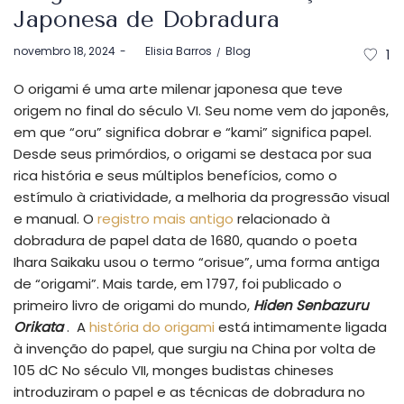
Japonesa de Dobradura
Postado
Postado
novembro 18, 2024
by
Elisia Barros
Blog
1
em
em
O origami é uma arte milenar japonesa que teve
origem no final do século VI. Seu nome vem do japonês,
em que “oru” significa dobrar e “kami” significa papel.
Desde seus primórdios, o origami se destaca por sua
rica história e seus múltiplos benefícios, como o
estímulo à criatividade, a melhoria da progressão visual
e manual. O
registro mais antigo
relacionado à
dobradura de papel data de 1680, quando o poeta
Ihara Saikaku usou o termo “orisue”, uma forma antiga
de “origami”. Mais tarde, em 1797, foi publicado o
primeiro livro de origami do mundo,
Hiden Senbazuru
Orikata
. A
história do origami
está intimamente ligada
à invenção do papel, que surgiu na China por volta de
105 dC No século VII, monges budistas chineses
introduziram o papel e as técnicas de dobradura no