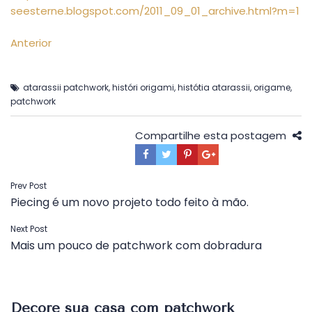
seesterne.blogspot.com/2011_09_01_archive.html?m=1
Anterior
atarassii patchwork
,
históri origami
,
histótia atarassii
,
origame
,
patchwork
Compartilhe esta postagem
Navegação
Prev Post
Piecing é um novo projeto todo feito à mão.
de
Post
Next Post
Mais um pouco de patchwork com dobradura
Decore sua casa com patchwork