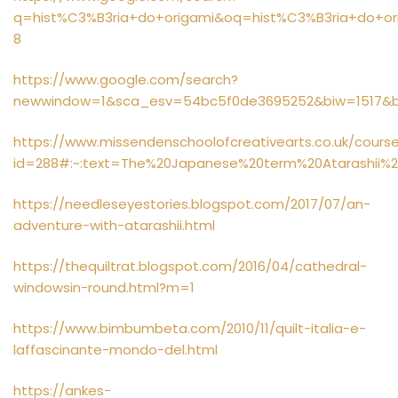
q=hist%C3%B3ria+do+origami&oq=hist%C3%B3ria+do+o
8
https://www.google.com/search?
newwindow=1&sca_esv=54bc5f0de3695252&biw=1517&bi
https://www.missendenschoolofcreativearts.co.uk/cours
id=288#:~:text=The%20Japanese%20term%20Atarashii%2
https://needleseyestories.blogspot.com/2017/07/an-
adventure-with-atarashii.html
https://thequiltrat.blogspot.com/2016/04/cathedral-
windowsin-round.html?m=1
https://www.bimbumbeta.com/2010/11/quilt-italia-e-
laffascinante-mondo-del.html
https://ankes-