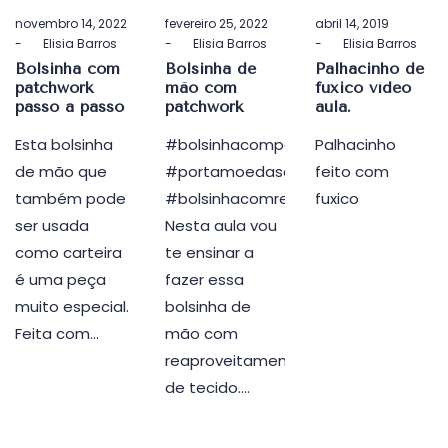
Postado
Postado
Postado
novembro 14, 2022
fevereiro 25, 2022
abril 14, 2019
em
em
em
by
Elisia Barros
by
Elisia Barros
by
Elisia Barros
Bolsinha com
Bolsinha de
Palhacinho de
patchwork
mão com
fuxico vídeo
passo a passo
patchwork
aula.
Esta bolsinha
#bolsinhacompatchwork,
Palhacinho
de mão que
#portamoedascompatchwork,
feito com
também pode
#bolsinhacomretalhodetecido,
fuxico
ser usada
Nesta aula vou
como carteira
te ensinar a
é uma peça
fazer essa
muito especial.
bolsinha de
Feita com…
mão com
reaproveitamento
de tecido.…