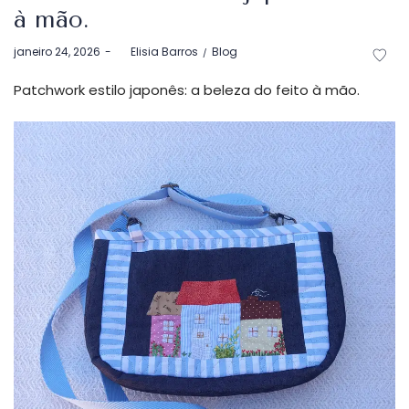
à mão.
Postado
Postado
janeiro 24, 2026
by
Elisia Barros
Blog
em
em
Patchwork estilo japonês: a beleza do feito à mão.