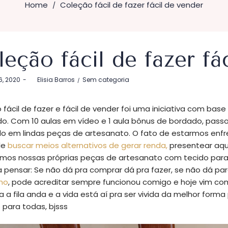
Home
Coleção fácil de fazer fácil de vender
/
eção fácil de fazer fá
Postado
6, 2020
by
Elisia Barros
Sem categoria
em
fácil de fazer e fácil de vender foi uma iniciativa com bas
o. Com 10 aulas em vídeo e 1 aula bônus de bordado, passo
do em lindas peças de artesanato. O fato de estarmos enf
de
buscar meios alternativos de gerar renda,
presentear aq
rmos nossas próprias peças de artesanato com tecido para 
 a pensar: Se não dá pra comprar dá pra fazer, se não dá p
ho
, pode acreditar sempre funcionou comigo e hoje vim com
ra a fila anda e a vida está aí pra ser vivida da melhor for
 para todas, bjsss