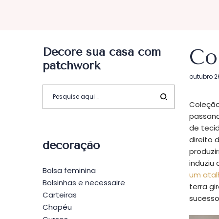
Decore sua casa com
Col
patchwork
Postado
outubro 2
em
Coleção 
passand
de teci
direito 
decoração
produzi
induziu
Bolsa feminina
um atal
Bolsinhas e necessaire
terra gi
Carteiras
sucesso
Chapéu