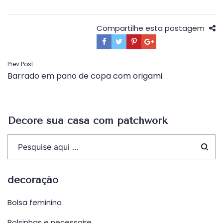
Compartilhe esta postagem
Navegação
Prev Post
Barrado em pano de copa com origami.
de
Post
Decore sua casa com patchwork
decoração
Bolsa feminina
Bolsinhas e necessaire