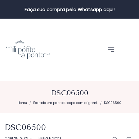
Faça sua compra pelo Whatsapp aqui!
DSC06500
Home
Barrado em pano de copa com origami.
DSC06500
/
/
DSC06500
Postado
abril 28, 2021
by
Elisia Barros