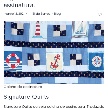
assinatura.
Postado
Postado
março 13, 2021
by
Elisia Barros
Blog
em
em
Colcha de assinatura
Signature Quilts
Signature Quilts ou seja colcha de assinatura. Traduzido