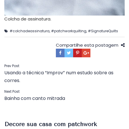
Colcha de assinatura.
#colchadeassinatura
,
#patchworkquilting
,
#SignatureQuilts
Compartilhe esta postagem
Navegação
Prev Post
Usando a técnica “Improv” num estudo sobre as
de
corres.
Post
Next Post
Bainha com canto mitrada
Decore sua casa com patchwork