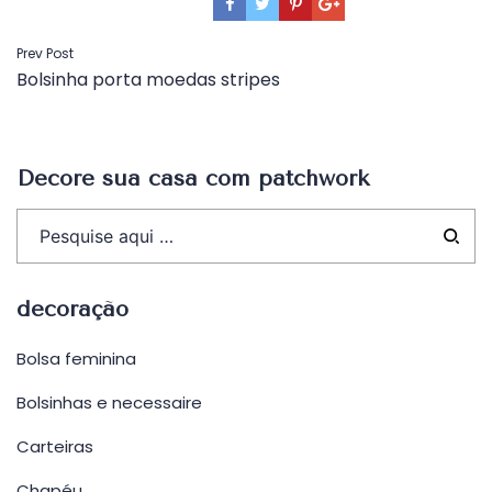
Navegação
Prev Post
Bolsinha porta moedas stripes
de
Post
Decore sua casa com patchwork
decoração
Bolsa feminina
Bolsinhas e necessaire
Carteiras
Chapéu