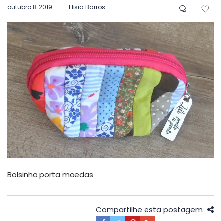
Postado
outubro 8, 2019
by
Elisia Barros
em
Bolsinha porta moedas
Compartilhe esta postagem