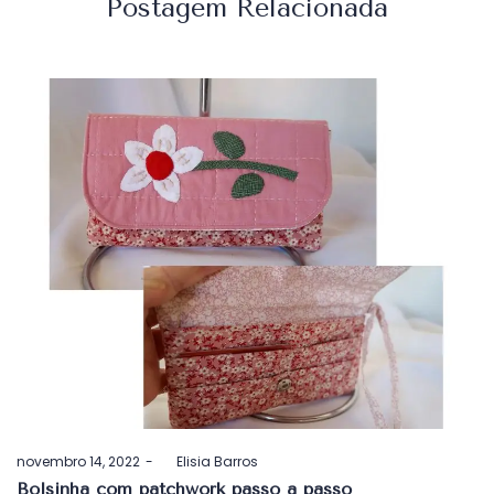
Postagem Relacionada
Postado
novembro 14, 2022
by
Elisia Barros
em
Bolsinha com patchwork passo a passo