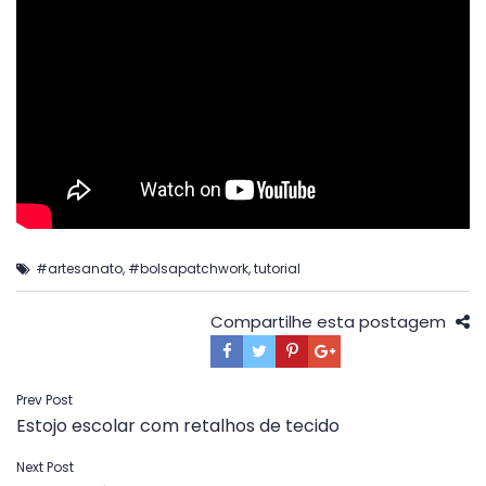
#artesanato
,
#bolsapatchwork
,
tutorial
Compartilhe esta postagem
Navegação
Prev Post
Estojo escolar com retalhos de tecido
de
Post
Next Post