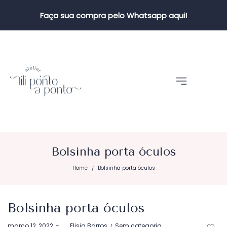
Faça sua compra pelo Whatsapp aqui!
Bolsinha porta óculos
Home
Bolsinha porta óculos
/
Bolsinha porta óculos
Postado
Postado
março 12, 2022
by
Elisia Barros
Sem categoria