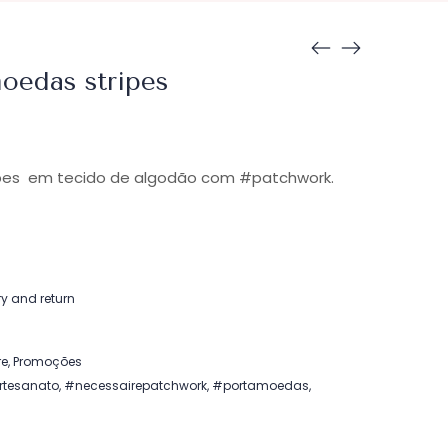
oedas stripes
ipes em tecido de algodão com #patchwork.
ry and return
re
,
Promoções
rtesanato
,
#necessairepatchwork
,
#portamoedas
,