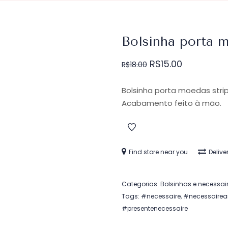
Bolsinha porta m
O
O
R$
15.00
R$
18.00
preço
preço
original
atual
era:
é:
Bolsinha porta moedas str
R$18.00.
R$15.00.
Acabamento feito à mão.
Find store near you
Delive
Categorias:
Bolsinhas e necessai
Tags:
#necessaire
,
#necessairea
#presentenecessaire