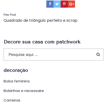
Navegação
Prev Post
Quadrado de triângulo perfeito e scrap
de
Post
Decore sua casa com patchwork
decoração
Bolsa feminina
Bolsinhas e necessaire
Carteiras