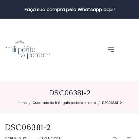
Faça sua compra pelo Whatsapp aqui!
DSC06381-2
Home
Quadrado de triângulo perfeito e scrap
DSC06381-2
/
/
DSC06381-2
Postado
abril 10, 2021
by
Elisia Barros