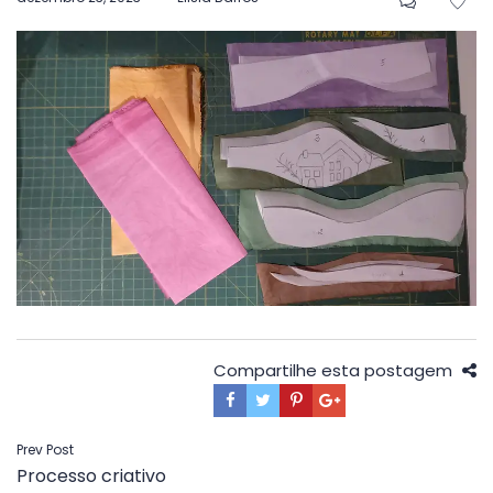
em
Compartilhe esta postagem
Navegação
Prev Post
Processo criativo
de