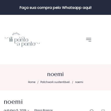
Faça sua compra pelo Whatsapp aqui!
noemi
Home
Patchwork sustentável.
noemi
/
/
noemi
Postado
outubro 5, 2019
by
Elisia Barros