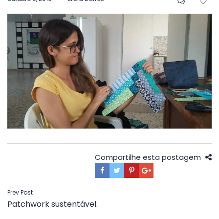
em
Compartilhe esta postagem
Navegação
Prev Post
Patchwork sustentável.
de