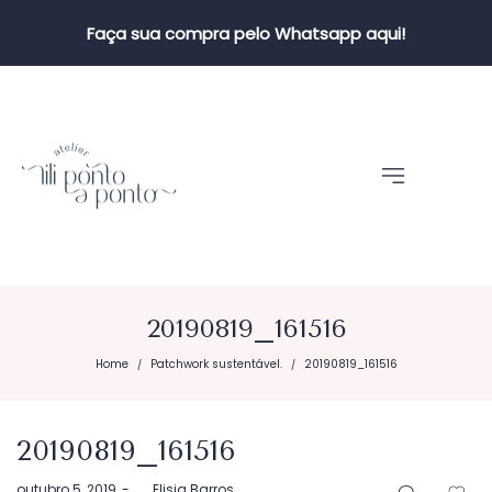
Faça sua compra pelo Whatsapp aqui!
20190819_161516
Home
Patchwork sustentável.
20190819_161516
/
/
20190819_161516
Postado
outubro 5, 2019
by
Elisia Barros