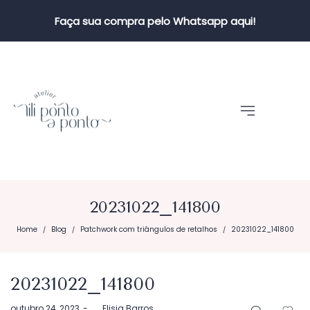
Faça sua compra pelo Whatsapp aqui!
20231022_141800
Home
Blog
Patchwork com triângulos de retalhos
20231022_141800
/
/
/
20231022_141800
Postado
outubro 24, 2023
by
Elisia Barros