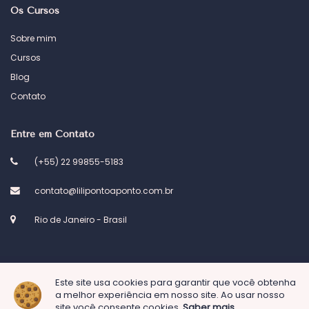
Os Cursos
Sobre mim
Cursos
Blog
Contato
Entre em Contato
(+55) 22 99855-5183
contato@lilipontoaponto.com.br
Rio de Janeiro - Brasil
Este site usa cookies para garantir que você obtenha
© 2023 Atelier Lili ponto a ponto. Desenvolvido por
Kel Designs
a melhor experiência em nosso site. Ao usar nosso
site você consente cookies.
Saber mais