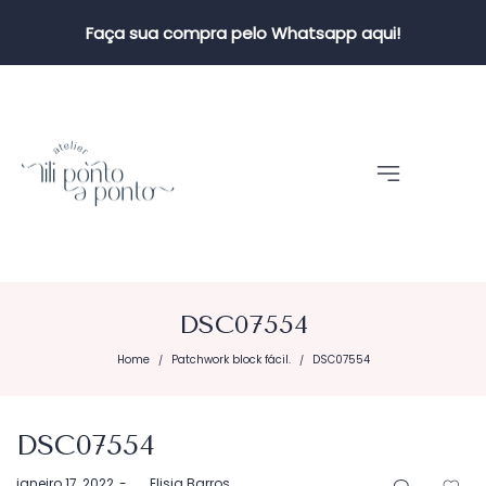
Faça sua compra pelo Whatsapp aqui!
DSC07554
Home
Patchwork block fácil.
DSC07554
/
/
DSC07554
Postado
janeiro 17, 2022
by
Elisia Barros