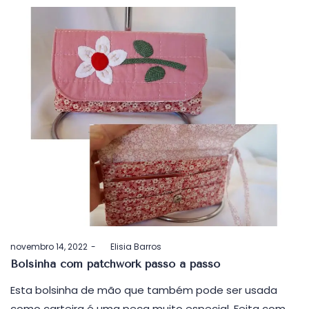
Postado
novembro 14, 2022
by
Elisia Barros
em
Bolsinha com patchwork passo a passo
Esta bolsinha de mão que também pode ser usada
como carteira é uma peça muito especial. Feita com…