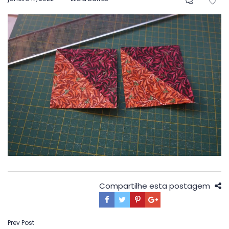
em
Compartilhe esta postagem
Navegação
Prev Post