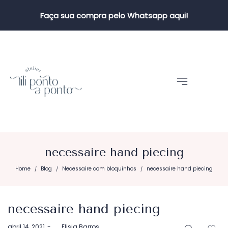
Faça sua compra pelo Whatsapp aqui!
necessaire hand piecing
Home
Blog
Necessaire com bloquinhos
necessaire hand piecing
/
/
/
necessaire hand piecing
Postado
abril 14, 2021
by
Elisia Barros