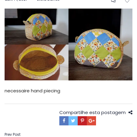
em
necessaire hand piecing
Compartilhe esta postagem
Navegação
Prev Post