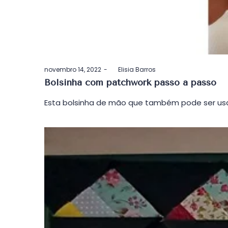
Postado
novembro 14, 2022
by
Elisia Barros
em
Bolsinha com patchwork passo a passo
Esta bolsinha de mão que também pode ser usa