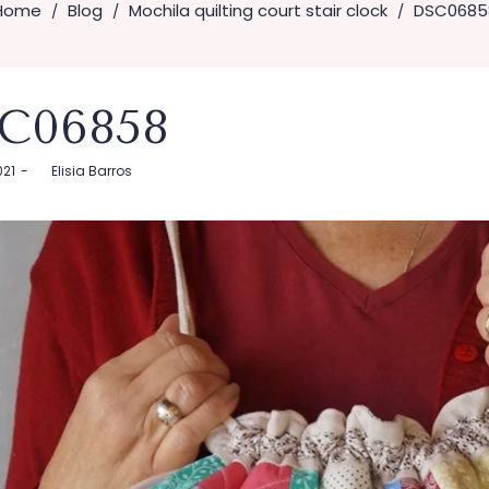
Home
Blog
Mochila quilting court stair clock
DSC0685
/
/
/
C06858
021
by
Elisia Barros