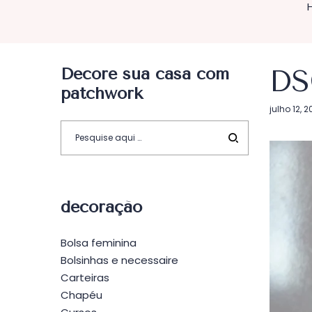
Decore sua casa com
DS
patchwork
Postado
julho 12, 2
em
decoração
Bolsa feminina
Bolsinhas e necessaire
Carteiras
Chapéu