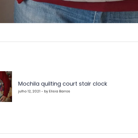
vegação
Mochila quilting court stair clock
st
julho 12, 2021 - by Elisia Barros