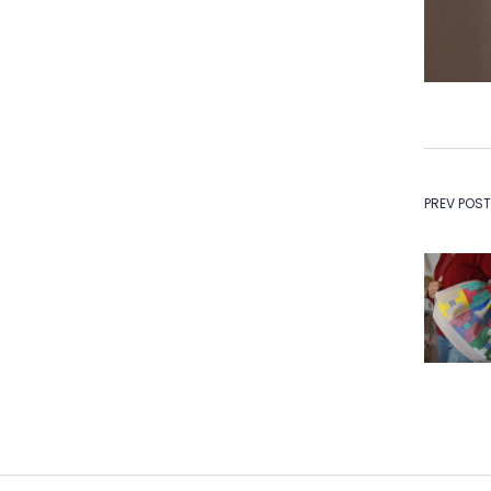
Na
PREV POST
de
Po