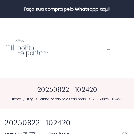
Faça sua compra pelo Whatsapp aqui!
20250822_102420
Home
Blog
Minha paixão pelas casinhas.
20250822_102420
/
/
/
20250822_102420
Postado
setembro 29, 2025
by
Elisia Barros