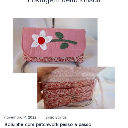
Postado
novembro 14, 2022
by
Elisia Barros
em
Bolsinha com patchwork passo a passo