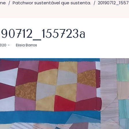
me
Patchwor sustentável que sustenta.
20190712_155
/
/
190712_155723a
2020
by
Elisia Barros