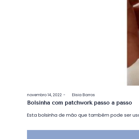
Postado
novembro 14, 2022
by
Elisia Barros
em
Bolsinha com patchwork passo a passo
Esta bolsinha de mão que também pode ser usa