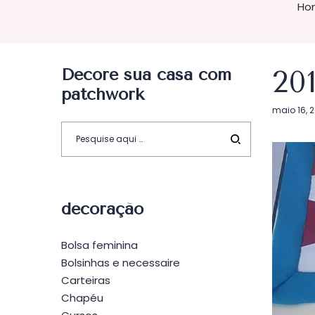
Ho
Decore sua casa com
20
patchwork
Postado
maio 16, 
em
decoração
Bolsa feminina
Bolsinhas e necessaire
Carteiras
Chapéu