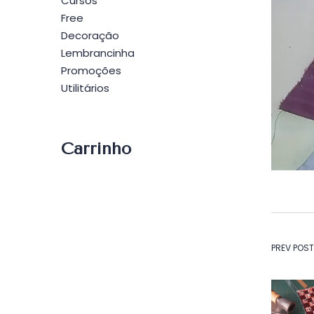
Cursos
Free
Decoração
Lembrancinha
Promoções
Utilitários
Carrinho
Na
PREV POST
de