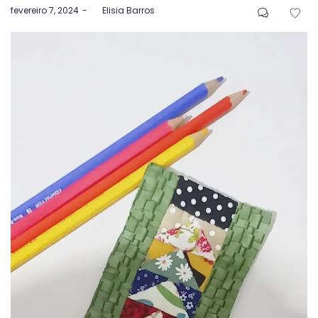
Postado
fevereiro 7, 2024
by
Elisia Barros
em