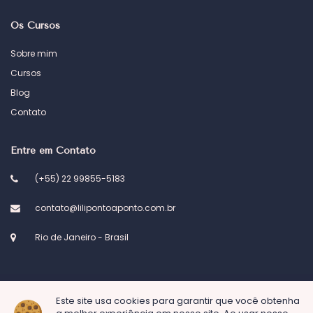
Os Cursos
Sobre mim
Cursos
Blog
Contato
Entre em Contato
(+55) 22 99855-5183
contato@lilipontoaponto.com.br
Rio de Janeiro - Brasil
Este site usa cookies para garantir que você obtenha
© 2023 Atelier Lili ponto a ponto. Desenvolvido por
Kel Designs