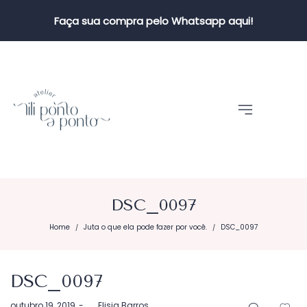
Faça sua compra pelo Whatsapp aqui!
DSC_0097
Home
Juta o que ela pode fazer por você.
DSC_0097
/
/
DSC_0097
Postado
outubro 19, 2019
by
Elisia Barros