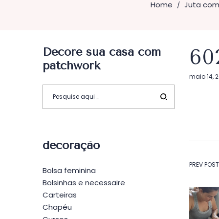
Home
Juta com 
/
Decore sua casa com
60
patchwork
Postado
maio 14, 
em
decoração
Na
PREV POST
Bolsa feminina
Bolsinhas e necessaire
de
Carteiras
Chapéu