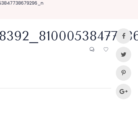
53847738679296_n
18392_8100053847738