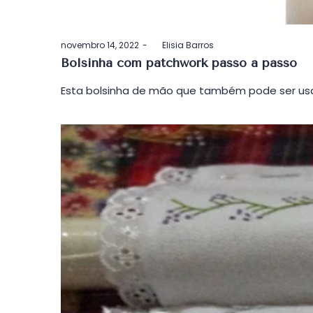
Postado
novembro 14, 2022
by
Elisia Barros
em
Bolsinha com patchwork passo a passo
Esta bolsinha de mão que também pode ser usa