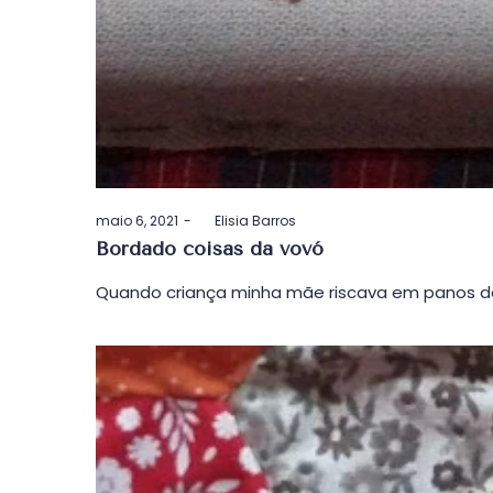
Postado
maio 6, 2021
by
Elisia Barros
em
Bordado coisas da vovó
Quando criança minha mãe riscava em panos de 