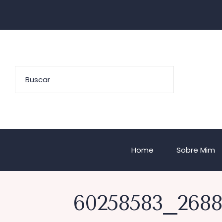
Home
Sobre Mim
60258583_2688