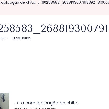
aplicação de chita.
60258583_2688193007918392_81000
/
258583_26881930079
2019
by
Elisia Barros
vegação
Juta com aplicação de chita.
maio 14, 2019 - by Elisia Barros