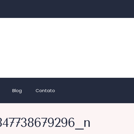
Blog
Contato
847738679296_n