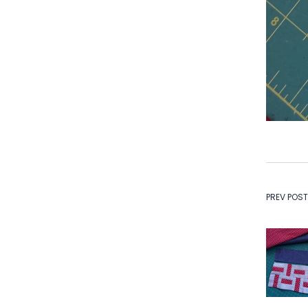
Na
PREV POST
de
Po