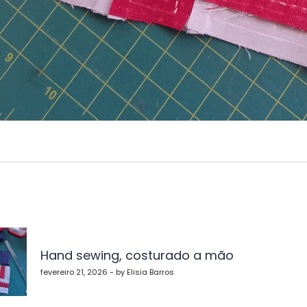
vegação
Hand sewing, costurado a mão
st
fevereiro 21, 2026 - by Elisia Barros