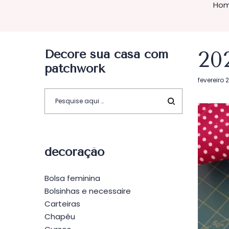
Ho
Decore sua casa com
20
patchwork
Postado
fevereiro 
em
decoração
Bolsa feminina
Bolsinhas e necessaire
Carteiras
Chapéu