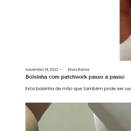
Postado
novembro 14, 2022
by
Elisia Barros
em
Bolsinha com patchwork passo a passo
Esta bolsinha de mão que também pode ser usa