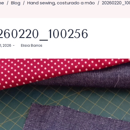
me
Blog
Hand sewing, costurado a mão
20260220_10
/
/
/
260220_100256
21, 2026
by
Elisia Barros