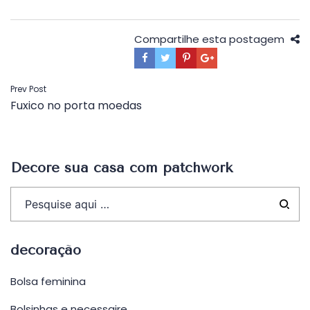
Compartilhe esta postagem
Navegação
Prev Post
Fuxico no porta moedas
de
Post
Decore sua casa com patchwork
decoração
Bolsa feminina
Bolsinhas e necessaire