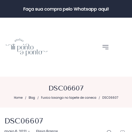
Faça sua compra pelo Whatsapp aqui!
DSC06607
Home
Blog
Fuxico losango no tapete de caneca
DSC06607
/
/
/
DSC06607
Postado
maio 6, 2021
by
Elisia Barros