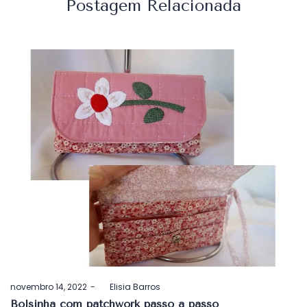
Postagem Relacionada
Postado
novembro 14, 2022
by
Elisia Barros
em
Bolsinha com patchwork passo a passo