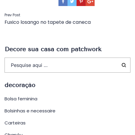
Navegação
Prev Post
Fuxico losango no tapete de caneca
de
Post
Decore sua casa com patchwork
decoração
Bolsa feminina
Bolsinhas e necessaire
Carteiras
Chapéu