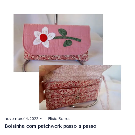
Postado
novembro 14, 2022
by
Elisia Barros
em
Bolsinha com patchwork passo a passo