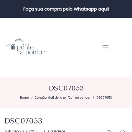
Faça sua compra pelo Whatsapp aqui!
DSC07053
Home
Coleção fácil de fazer fácil de vender
DSC07053
/
/
DSC07053
Postado
outubro 26, 2020
by
Elisia Barros