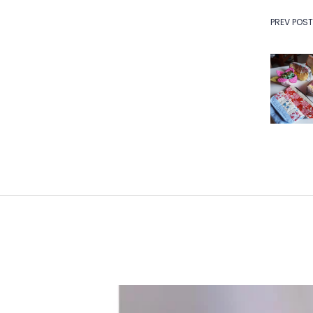
Na
PREV POST
de
Po