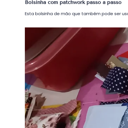
em
Bolsinha com patchwork passo a passo
Esta bolsinha de mão que também pode ser usa