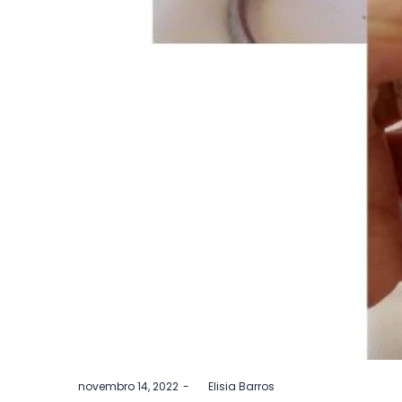
Postado
novembro 14, 2022
by
Elisia Barros