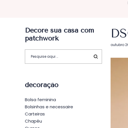
Decore sua casa com
DS
patchwork
Postado
outubro 2
em
decoração
Bolsa feminina
Bolsinhas e necessaire
Carteiras
Chapéu