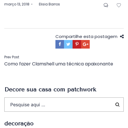
Postado
março 13, 2018
by
Elisia Barros
em
Compartilhe esta postagem
Navegação
Prev Post
Como fazer Clamshell uma técnica apaixonante
de
Post
Decore sua casa com patchwork
decoração