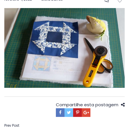
em
Compartilhe esta postagem
Navegação
Prev Post