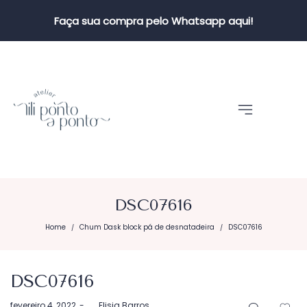
Faça sua compra pelo Whatsapp aqui!
DSC07616
Home
Chum Dask block pá de desnatadeira
DSC07616
/
/
DSC07616
Postado
fevereiro 4, 2022
by
Elisia Barros