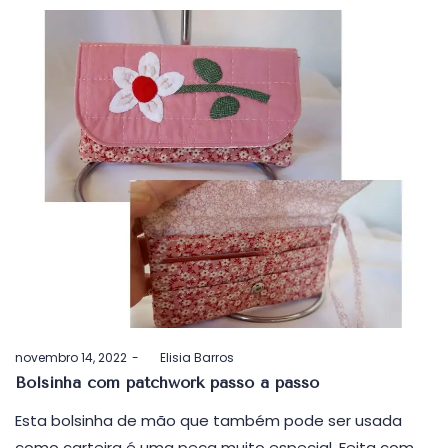
Postado
novembro 14, 2022
by
Elisia Barros
em
Bolsinha com patchwork passo a passo
Esta bolsinha de mão que também pode ser usada
como carteira é uma peça muito especial. Feita com…